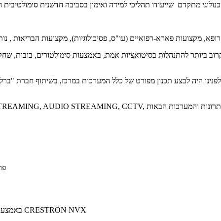
וב ביותר להתנהלות בסיטואציות אמת, באמצעות סימולטורים, בובות, שחקני
ו היה לבצע תכנון מפורט של כלל המערכות במרכז, בשיתוף חברת "ברלה," ת
פר
מערכת הפצת וניתוב הוידאו, מבוססת VIDEO STREAMING, באמצעות יחידות CRESTRON NVX