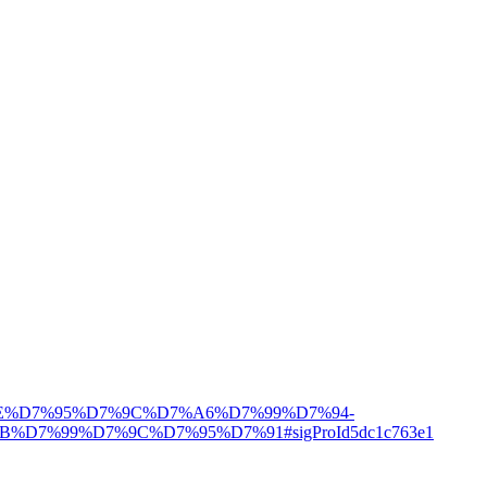
E%D7%95%D7%9C%D7%A6%D7%99%D7%94-
%99%D7%9C%D7%95%D7%91#sigProId5dc1c763e1