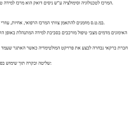
המרכז לטכנולוגיה וסימולציה ע"ש ניסים דואק הוא מרכז למידה טכנולוגי מתקדם שייעודו תהליכי למידה ואימון בסביבה חדשנית סימולטיבית המדמה מצבי מתן טיפול רפואי, סיעודי פארא-רפואי לכל מקצועות הבריאות.
במ.ט.ס מוזמנים להתאמן צוותי המרכז הרפואי, אחיות, עוזרי רופא, מקצועות פארא-רפואיים (עו"ס, פסיכולוגיות), מקצועות הבריאות , נותני שירות בבית החולים, וכן צוותים ממוסדות רפואיים נוספים בארץ ובעולם.
האימונים מדמים מצבי טיפול מורכבים בסביבת למידה המתנהלת באופן הקר
חברת ברקאי נבחרה לבצע את פרויקט המולטימדיה כאשר האתגר שעמד לפנינ
נדרשנו לתכנן ולבצע רשת תקשורת עבור כלל המערכות, כולל: VIDEO STREAMING, AUDIO STREAMING, CCTV, שליטה ובקרה תוך שימוש בפתרונות והמערכות הבאות: