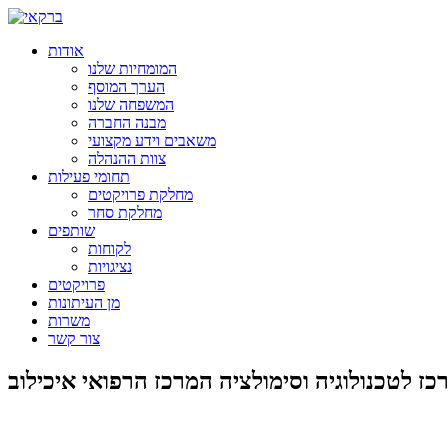
אודות
המומחיות שלנו
הערך המוסף
המשפחה שלנו
מבנה החברה
משאבים וידע מקצועי
צוות ההנהלה
תחומי פעילות
מחלקת פרויקטים
מחלקת סחר
שותפים
לקוחות
נציגויות
פרויקטים
מן העיתונות
משרות
צור קשר
כז לטכנולוגיה וסימולציה המרכז הרפואי איכילוב