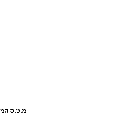
מ.ט.ס המר