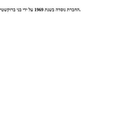
החברת נוסדה בשנת 1969 על ידי בני ברוקשטיין כהמשך ישיר לפעילותו בתחום מערכות קול ושמע מראשית שנות ה-50. מועסקים בה כ–50 עובדים מתוכם 35 אנשי מקצוע בתחומי הנדסה רלבנטיים.